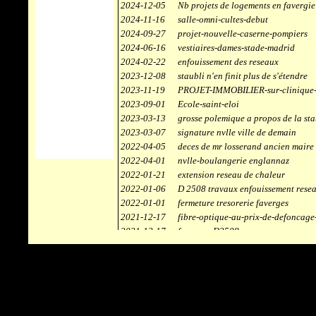
2024-12-05
Nb projets de logements en favergie
2024-11-16
salle-omni-cultes-debut
2024-09-27
projet-nouvelle-caserne-pompiers
2024-06-16
vestiaires-dames-stade-madrid
2024-02-22
enfouissement des reseaux
2023-12-08
staubli n'en finit plus de s'étendre
2023-11-19
PROJET-IMMOBILIER-sur-clinique-
2023-09-01
Ecole-saint-eloi
2023-03-13
grosse polemique a propos de la sta
2023-03-07
signature nvlle ville de demain
2022-04-05
deces de mr losserand ancien maire
2022-04-01
nvlle-boulangerie englannaz
2022-01-21
extension reseau de chaleur
2022-01-06
D 2508 travaux enfouissement rese
2022-01-01
fermeture tresorerie faverges
2021-12-17
fibre-optique-au-prix-de-defoncage
2021-12-17
faverges-D2508
2021-12-17
staubli
2021-11-10
centrale solaire
2021-10-30
campus connecté
2021-06-04
refection route des ecombettes a en
2020-12-26
citerne gaz à la chaufferie de faver
2020-12-18
début travaux immeubles face a car