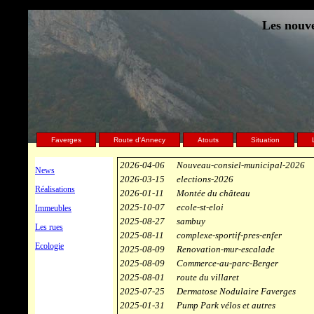
Les nouve
Faverges
Route d'Annecy
Atouts
Situation
2026-04-06
Nouveau-consiel-municipal-2026
News
2026-03-15
elections-2026
Réalisations
2026-01-11
Montée du château
2025-10-07
ecole-st-eloi
Immeubles
2025-08-27
sambuy
Les rues
2025-08-11
complexe-sportif-pres-enfer
Ecologie
2025-08-09
Renovation-mur-escalade
2025-08-09
Commerce-au-parc-Berger
2025-08-01
route du villaret
2025-07-25
Dermatose Nodulaire Faverges
2025-01-31
Pump Park vélos et autres