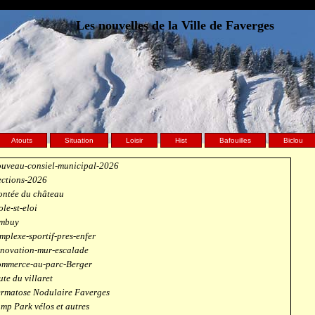
Les nouvelles de la Ville de Faverges
Atouts
Situation
Loisir
Hist
Bafouilles
Biclou
uveau-consiel-municipal-2026
ections-2026
ntée du château
ole-st-eloi
mbuy
mplexe-sportif-pres-enfer
novation-mur-escalade
mmerce-au-parc-Berger
ute du villaret
rmatose Nodulaire Faverges
mp Park vélos et autres