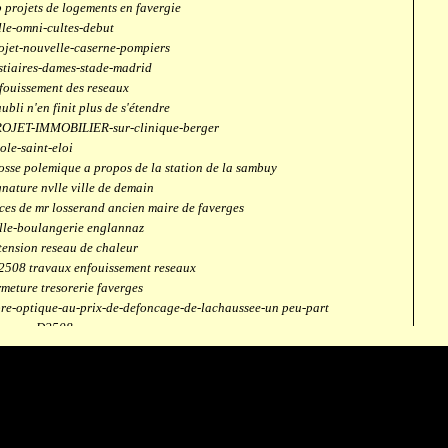
 projets de logements en favergie
lle-omni-cultes-debut
ojet-nouvelle-caserne-pompiers
stiaires-dames-stade-madrid
fouissement des reseaux
aubli n'en finit plus de s'étendre
OJET-IMMOBILIER-sur-clinique-berger
ole-saint-eloi
osse polemique a propos de la station de la sambuy
gnature nvlle ville de demain
ces de mr losserand ancien maire de faverges
lle-boulangerie englannaz
tension reseau de chaleur
2508 travaux enfouissement reseaux
rmeture tresorerie faverges
bre-optique-au-prix-de-defoncage-de-lachaussee-un peu-part
verges-D2508
aubli
ntrale solaire
mpus connecté
fection route des ecombettes a englannaz
terne gaz à la chaufferie de faverges
but travaux immeubles face a carouf