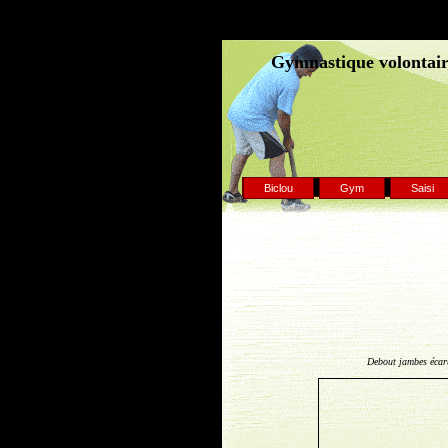
Gymnastique volontaire
Biclou
Gym
Saisi
Debout jambes écarté