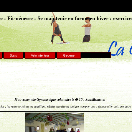
 : Fit-nénesse : Se maintenir en forme en hiver : exercice
Stats
Velo interieur
Gegene
.
Mouvement de Gymnastique volontaire N� 10 : Sautillements
es , les ramener jointes en sautillant, répéter exercice en tonique: compter une a chaque aller puis une autre 