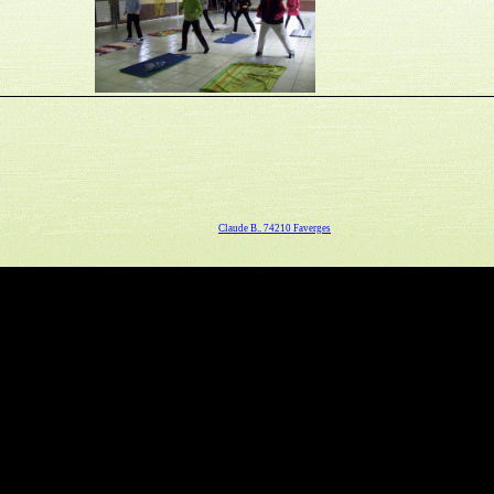
Claude B.. 74210 Faverges