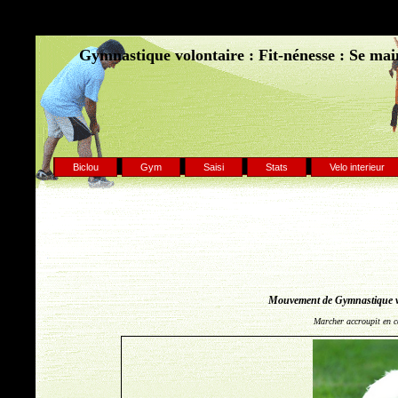
Gymnastique volontaire : Fit-nénesse : Se main
Biclou
Gym
Saisi
Stats
Velo interieur
Mouvement de Gymnastique v
Marcher accroupit en c