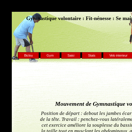
Gymnastique volontaire : Fit-nénesse : Se main
Biclou
Gym
Saisi
Stats
Velo interieur
Mouvement de Gymnastique volo
Position de départ : debout les jambes écar
de la tête. Travail : penchez-vous latéralem
cet exercice améliore la souplesse du bassin
la taille tout en musclant les abdominaux. g