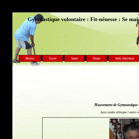
Gymnastique volontaire : Fit-nénesse : Se main
Biclou
Gym
Saisi
Stats
Velo interieur
Mouvement de Gymnastique vo
Assis jambe allongee l autre r