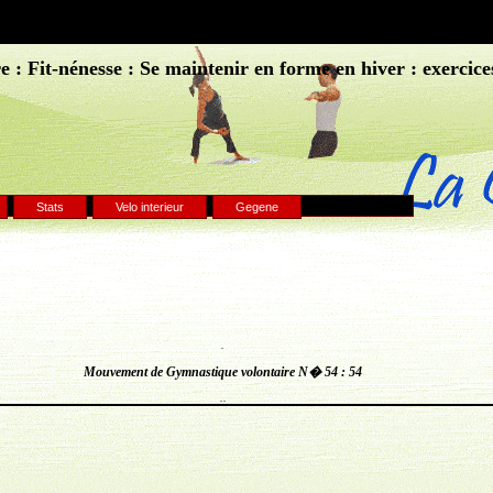
 : Fit-nénesse : Se maintenir en forme en hiver : exercice
Stats
Velo interieur
Gegene
.
Mouvement de Gymnastique volontaire N� 54 : 54
..