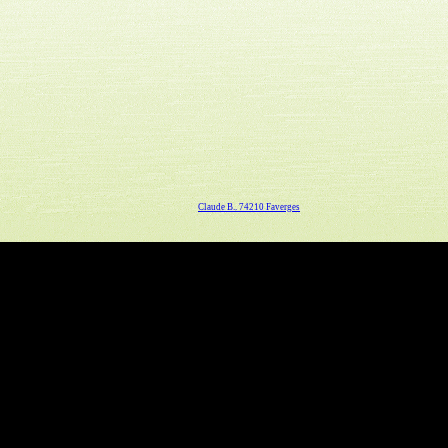
Claude B.. 74210 Faverges