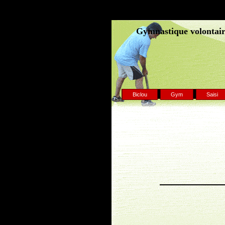
Gymnastique volontaire
Biclou
Gym
Saisi