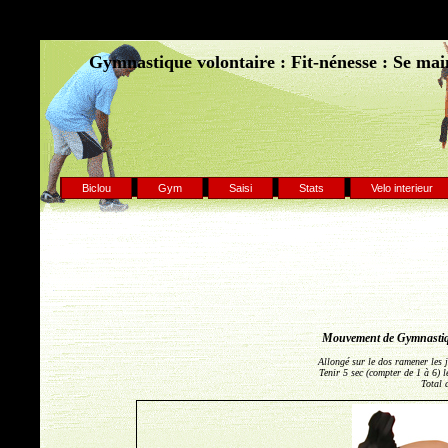
Gymnastique volontaire : Fit-nénesse : Se main
Biclou
Gym
Saisi
Stats
Velo interieur
Mouvement de Gymnastiq
Allongé sur le dos ramener les j
Tenir 5 sec (compter de 1 à 6) 
Total 