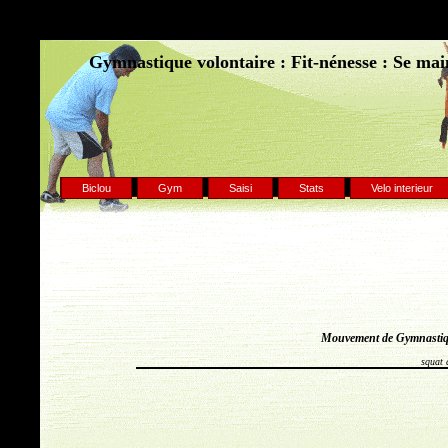
Gymnastique volontaire : Fit-nénesse : Se main
Biclou
Gym
Saisi
Stats
Velo interieur
Mouvement de Gymnastiqu
squat 