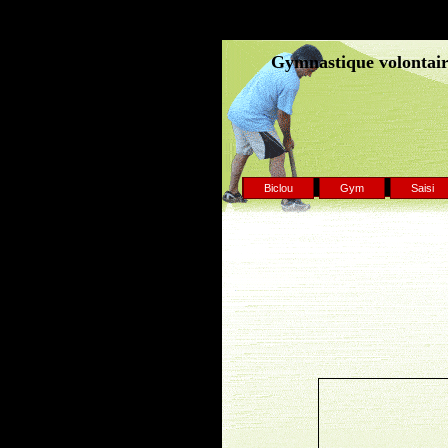
Gymnastique volontaire
Biclou
Gym
Saisi