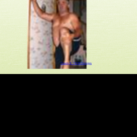
Claude B.. 74210 Faverges