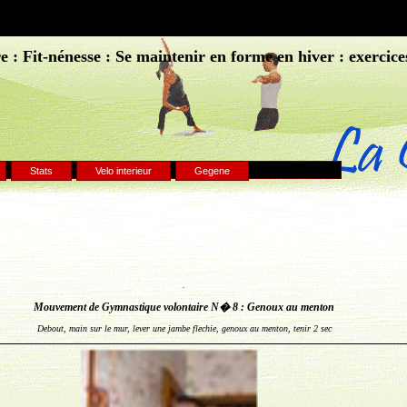
 : Fit-nénesse : Se maintenir en forme en hiver : exercice
Stats
Velo interieur
Gegene
.
Mouvement de Gymnastique volontaire N� 8 : Genoux au menton
Debout, main sur le mur, lever une jambe flechie, genoux au menton, tenir 2 sec