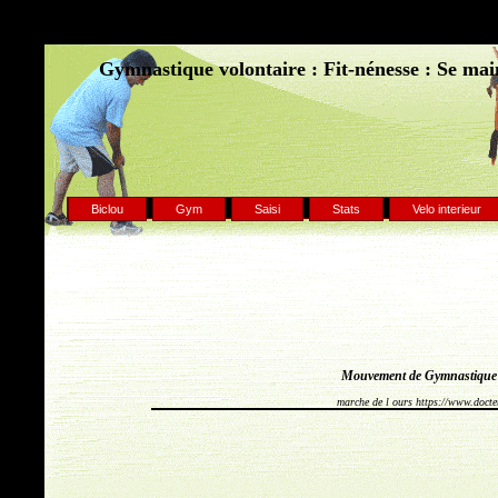
Gymnastique volontaire : Fit-nénesse : Se main
Biclou
Gym
Saisi
Stats
Velo interieur
Mouvement de Gymnastique 
marche de l ours https://www.docte