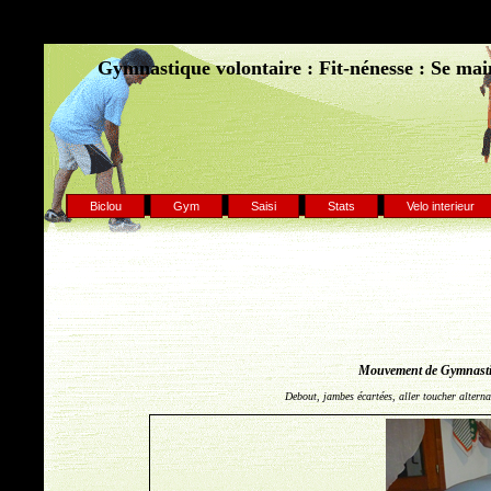
Gymnastique volontaire : Fit-nénesse : Se main
Biclou
Gym
Saisi
Stats
Velo interieur
Mouvement de Gymnastiq
Debout, jambes écartées, aller toucher alterna