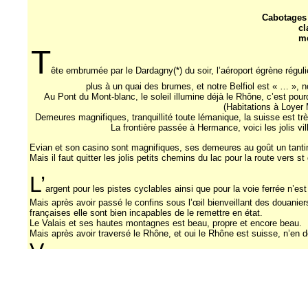
Cabotages 
cl
me
T
ête embrumée par le Dardagny(*) du soir, l’aéroport égrène régu
plus à un quai des brumes, et notre Belfiol est « … », 
Au Pont du Mont-blanc, le soleil illumine déjà le Rhône, c’est pou
(Habitations à Loyer 
Demeures magnifiques, tranquillité toute lémanique, la suisse est très
La frontière passée à Hermance, voici les jolis vil
Evian et son casino sont magnifiques, ses demeures au goût un tantin
Mais il faut quitter les jolis petits chemins du lac pour la route vers st 
L’
argent pour les pistes cyclables ainsi que pour la voie ferrée n’e
Mais après avoir passé le confins sous l’œil bienveillant des douanier
françaises elle sont bien incapables de le remettre en état.
Le Valais et ses hautes montagnes est beau, propre et encore beau.
Mais après avoir traversé le Rhône, et oui le Rhône est suisse, n’en 
V
oici la richissime riviera suisse : Montreux, Vevey, Lausanne, égr
C’est fendant, d’autant plus que la circulation devient plus fluide et m
Marre cependant de la route principale, à Nyon j’opte avec bonheur po
reprises, avec un immense plaisir, car il suffit de suivre le train des a