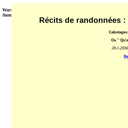
Warning
: Undefined array key "HTTP_REFERER" in
/home/clients/75d7904b9029882550a1d97163ff96e8/sites/biclou.co
Récits de randonnées 
Cabotages 
Ou " Qu'es
28-1-2006
Re