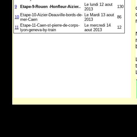
Le lundi 12 aout
9
Etape-9-Rouen -Honfleur-Aizier..
130
2013
Etape-10-Aizier-Deauville-bords-de-
Le Mardi 13 aout
10
86
mer-Caen
2013
Etape-11-Caen-st-pierre-de-corps-
Le mercredi 14
11
12
lyon-geneva-by-train
aout 2013