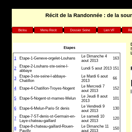
Récit de la Randonnée : de la sour
Biclou
Menu Recit
Dossier Seine
Lien VF
Re
Etapes
Le Dimanche 4
1
Etape-1-Geneve-orgelet-Louhans
163
aout 2013
Etape-2-Louhans-ste-seine-l-
2
Lundi 5 aout 2013
151
abbaye
Etape-3-ste-seine-l-abbaye-
Le Mardi 6 aout
3
66
Chatillon
2013
Le Mercredi 7
4
Etape-4-Chatillon-Troyes-Nogent
152
aout 2013
Le Jeudi 8 aout
5
Etape-5-Nogent-st-mames-Melun
101
2013
Le Vendredi 9
6
Etape-6-Melun-Paris-St denis
130
aout 2013
Etape-7-ST-denis-st-Germain-en-
Le samedi 10
7
120
Laye-chateau-gaillard
aout 2013
Etape-8-chateau-gaillard-Rouen-
Le Dimanche 11
8
150
Pavilly
aout 2013