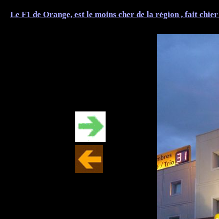
Le F1 de Orange, est le moins cher de la région , fait chier