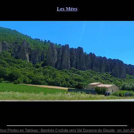
Les Mées
tour Photos en Tableau : Bambée Cycliste vers Val Durance du Glaude ; en Juin 2