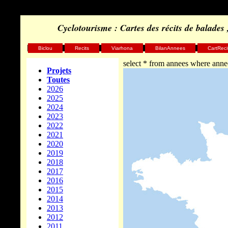
Cyclotourisme : Cartes des récits de balades
Biclou
Recits
Viarhona
BilanAnnees
CartReci
select * from annees where anne
Projets
Toutes
2026
2025
2024
2023
2022
2021
2020
2019
2018
2017
2016
2015
2014
2013
2012
2011