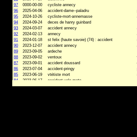
97
0000-00-00
cycliste annecy
96
2025-04-06
accident-dame--paladru
95
2024-10-26
cycliste-mort-annemasse
94
2024-09-24
deces de hanry guinbard
93
2024-03-07
accident annecy
92
2024-02-13
annecy
91
2024-01-18
st felix (haute savoie) (74) : accident
90
2023-12-07
accident annecy
89
2023-09-05
ardeche
88
2023-09-02
ventoux
87
2023-09-01
accident doussard
86
2023-07-04
accident-pringy
85
2023-06-19
vtétiste mort
84
2023-06-17
accident-velo-moto
83
2023-05-24
cycliste mort a st jorioz : 74
82
2022-11-30
deces rebellin
81
2022-10-17
accident vv talloires
80
2022-08-30
accident vtt
79
2022-08-11
vetetiste mort a beaufort
78
2022-08-11
cycliste-chute-forclaz
77
2022-07-18
deces aix
76
2022-07-14
accident chatel
75
2022-07-10
accident veyrier