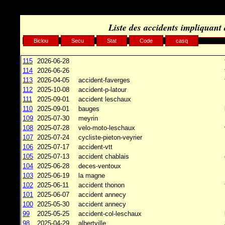
Liste des accidents impliquant 
Biclou
Secu
Stat
Code
casq
115
2026-06-28
114
2026-06-26
113
2026-04-05
accident-faverges
112
2025-10-08
accident-p-latour
111
2025-09-01
accident leschaux
110
2025-09-01
bauges
109
2025-07-30
meyrin
108
2025-07-28
velo-moto-leschaux
107
2025-07-24
cycliste-pieton-veyrier
106
2025-07-17
accident-vtt
105
2025-07-13
accident chablais
104
2025-06-28
deces-ventoux
103
2025-06-19
la magne
102
2025-06-11
accident thonon
101
2025-06-07
accident annecy
100
2025-05-30
accident annecy
99
2025-05-25
accident-col-leschaux
98
2025-04-29
albertville