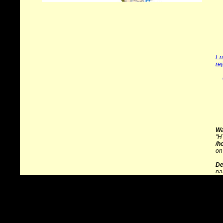
En
re
Wa
"H
/h
on
De
pa
de
/h
on