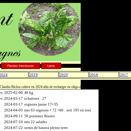
Plantes-interieures
Liens
2024
2019
2020
2018
2017
laudio Biclou cultive en 2024 afin de recharger en oligo-éléments
es
2025-02-06
48 kg
es
2024-03-17
echalotes : 27
2024-03-17
oignons jaune 17+35
2024-04-03
mis 63 oignons + 72 +60 : soit 195 en tout
x
2024-09-11
50 poireaux 8euros
2024-07-10
mis 22 salades
2024-07-22
semis de batava pleine terre