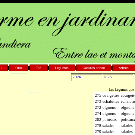
ou
Orto
Tac
Legumes
Cultures annee
Arbres
2026
2025
Les Lègumes que C
275
courgettes
courgett
273
echalottes
echalott
272
oignons
oignons
274
oignons
oignons
282
poireaux
poireau
278
salades
salades
279
salades
salades