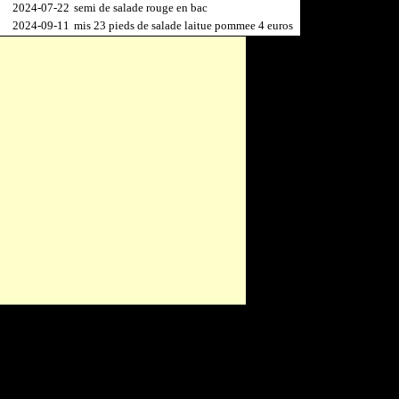
2024-07-22
semi de salade rouge en bac
2024-09-11
mis 23 pieds de salade laitue pommee 4 euros