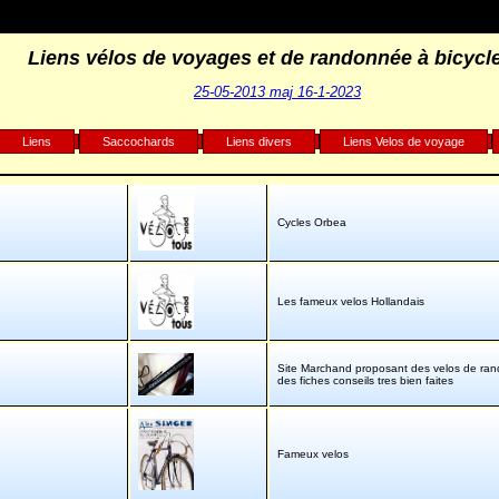
Liens vélos de voyages et de randonnée à bicycle
25-05-2013 maj 16-1-2023
Liens
Saccochards
Liens divers
Liens Velos de voyage
Cycles Orbea
Les fameux velos Hollandais
Site Marchand proposant des velos de ra
des fiches conseils tres bien faites
Fameux velos