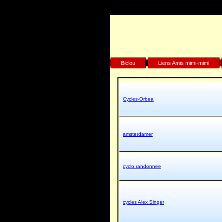
Biclou
Liens Amis mimi-mimi
Cycles-Orbea
amsterdamer
cyclo randonnee
cycles Alex Singer