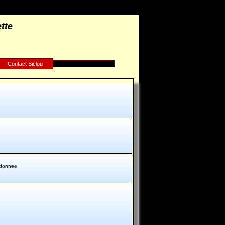
tte
Contact Biclou
ndonnee