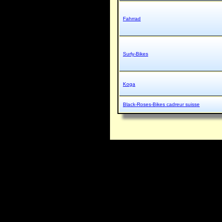
Fahrrad
Surly-Bikes
Koga
Black-Roses-Bikes cadreur suisse