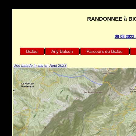
RANDONNEE à BICY
08-08-2023 
Biclou
Arly Balcon
Parcours du Biclou
Une balade in situ en Aout 2023