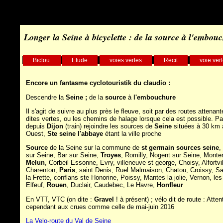
Longer la Seine à bicyclette : de la source à l'embou
Biclou
Etude
voies vertes
Recit
voie ver
Encore un fantasme cyclotouristik du claudio :
Descendre la
Seine ;
de la
source
à
l'embouchure
Il s'agit de suivre au plus près le fleuve, soit par des routes attenan
dites vertes, ou les chemins de halage lorsque cela est possible. Pa
depuis
Dijon
(train) rejoindre les sources de
Seine
situées à 30 km 
Ouest,
Ste seine l'abbaye
étant la ville proche
Source
de la Seine sur la commune de
st germain sources seine
,
sur Seine, Bar sur Seine,
Troyes
, Romilly, Nogent sur Seine, Monte
Melun
, Corbeil Essonne, Evry, villeneuve st george, Choisy, Alfortvil
Charenton,
Paris
, saint Denis, Ruel Malmaison, Chatou, Croissy, Sar
la Frette, conflans ste Honorine, Poissy, Mantes la jolie, Vernon, le
Elfeuf,
Rouen
, Duclair, Caudebec, Le Havre,
Honfleur
En VTT, VTC (on dite :
Gravel
! à présent) ; vélo dit de route : Atten
cependant aux crues comme celle de mai-juin 2016
La Velo-route du Val de Seine