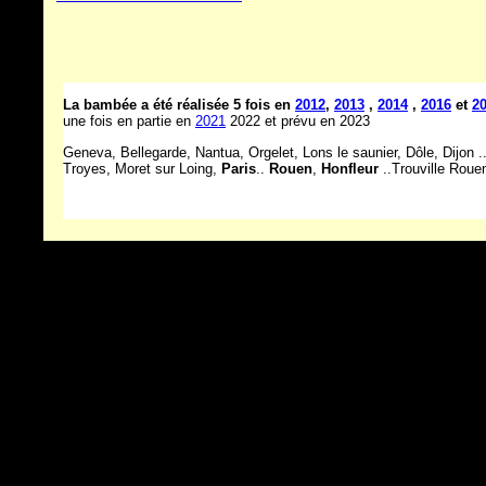
La bambée a été réalisée 5 fois en
2012
,
2013
,
2014
,
2016
et
2
une fois en partie en
2021
2022 et prévu en 2023
Geneva, Bellegarde, Nantua, Orgelet, Lons le saunier, Dôle, Dijon .
Troyes, Moret sur Loing,
Paris
..
Rouen
,
Honfleur
..Trouville Roue