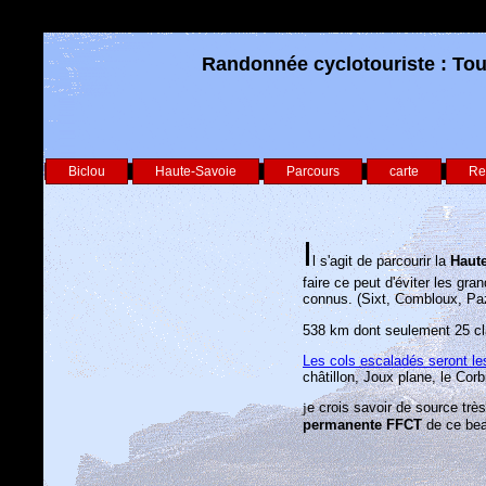
Randonnée cyclotouriste : Tou
Biclou
Haute-Savoie
Parcours
carte
Re
I
l s'agit de parcourir la
Haute
faire ce peut d'éviter les gra
connus.
(Sixt, Combloux, Paz
538 km dont seulement 25 cla
Les cols escaladés seront le
châtillon, Joux plane, le Corb
j
e crois savoir de source tr
permanente FFCT
de ce bea