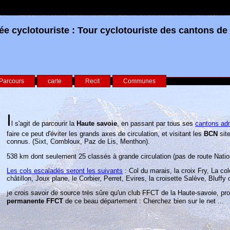
 cyclotouriste : Tour cyclotouriste des cantons de
Parcours
carte
Recit
Communes
I
l s'agit de parcourir la
Haute savoie
, en passant par tous ses
cantons adm
faire ce peut d'éviter les grands axes de circulation, et visitant les
BCN
site
connus.
(Sixt, Combloux, Paz de Lis, Menthon).
538 km dont seulement 25 classés à grande circulation (pas de route Natio
Les cols escaladés seront les suivants
: Col du marais, la croix Fry, La c
châtillon, Joux plane, le Corbier, Perret, Evires, la croisette Salève, Bluff
j
e crois savoir de source très sûre qu'un club FFCT de la Haute-savoie, 
permanente FFCT
de ce beau département : Cherchez bien sur le net ...