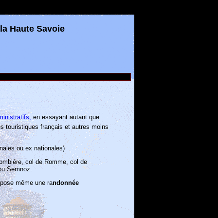
 la Haute Savoie
inistratifs,
en essayant autant que
s touristiques français et autres moins
nales ou ex nationales)
olombière, col de Romme, col de
y ou Semnoz.
propose même une ra
ndonnée