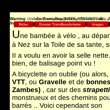
La Trans-Beaufortaine (Savoie) vallée d
Warning
: Undefined array key "HTTP_REFERER" in
/home/clients/75d7904b9029882550a1d97163ff96e8/si
Biclou
Dossier TransBeaufortaine
Images
U
ne bambée à vélo , au dépa
à Nez sur la Toile de sa tante, su
II a voulu en avoir la selle nette
bien, de balisage point vu !
A bicyclette on oublie (ou alors,
VTT
, ou
Gravelle
et de
bonne
Zambes)
, car sur des
strapetti
monstrueux et des chemins pour
barrés .. Voici cependant son