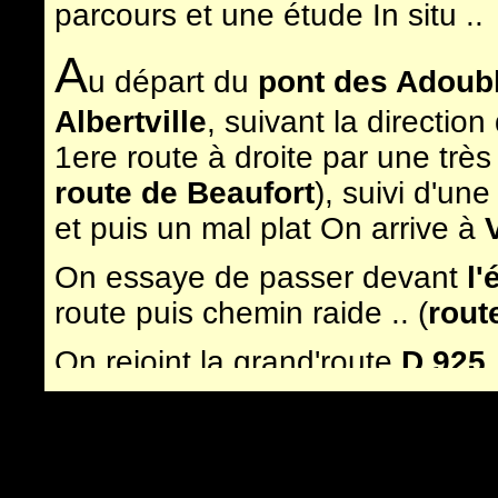
parcours et une étude In situ ..
A
u départ du
pont des Adoub
Albertville
, suivant la directio
1ere route à droite par une trè
route de Beaufort
), suivi d'un
et puis un mal plat On arrive à
On essaye de passer devant
l'
route puis chemin raide .. (
rout
On rejoint la grand'route
D 925
suivre la route (serrez les fesses