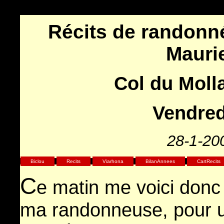
Récits de randonn
Mauri
Col du Moll
Vendredi
28-1-20
Biclou
Recits
Viarhona
BilanAnnees
CartRecits
C
e matin me voici donc
ma randonneuse, pour u