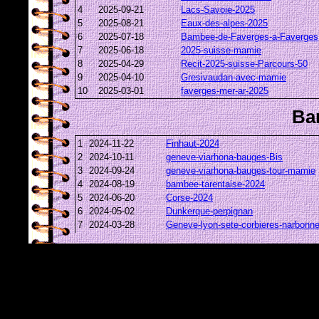
4
2025-09-21
Lacs-Savoie-2025
5
2025-08-21
Eaux-des-alpes-2025
6
2025-07-18
Bambee-de-Faverges-a-Faverges
7
2025-06-18
2025-suisse-mamie
8
2025-04-29
Recit-2025-suisse-Parcours-50
9
2025-04-10
Gresivaudan-avec-mamie
10
2025-03-01
faverges-mer-ar-2025
Ba
1
2024-11-22
Finhaut-2024
2
2024-10-11
geneve-viarhona-bauges-Bis
3
2024-09-24
geneve-viarhona-bauges-tour-mamie
4
2024-08-19
bambee-tarentaise-2024
5
2024-06-20
Corse-2024
6
2024-05-02
Dunkerque-perpignan
7
2024-03-28
Geneve-lyon-sete-corbieres-narbonn
8
2024-03-05
la-mer-2024
9
2024-02-29
Bambee-en-Valais-tour-leman
Ba
1
2023-10-04
Naussac-2023
2
2023-08-15
Italie-2023