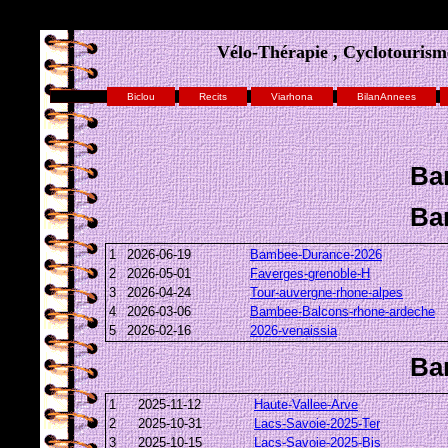
Vélo-Thérapie , Cyclotourisme
Biclou
Recits
Viarhona
BilanAnnees
Ba
Ba
1
2026-06-19
Bambee-Durance-2026
2
2026-05-01
Faverges-grenoble-H
3
2026-04-24
Tour-auvergne-rhone-alpes
4
2026-03-06
Bambee-Balcons-rhone-ardeche
5
2026-02-16
2026-venaissia
Ba
1
2025-11-12
Haute-Vallee-Arve
2
2025-10-31
Lacs-Savoie-2025-Ter
3
2025-10-15
Lacs-Savoie-2025-Bis