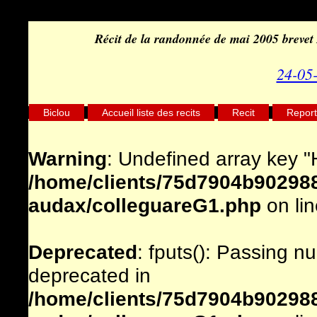
Récit de la randonnée de mai 2005 breve
24-05
Biclou
Accueil liste des recits
Recit
Report
Warning
: Undefined array key
/home/clients/75d7904b902988
audax/colleguareG1.php
on li
Deprecated
: fputs(): Passing nu
deprecated in
/home/clients/75d7904b902988