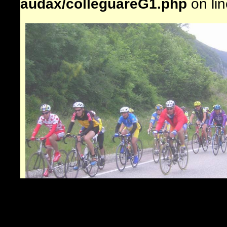
audax/colleguareG1.php
on li
pensai-je à cet instant.
Jeannot , le sympathique et débo