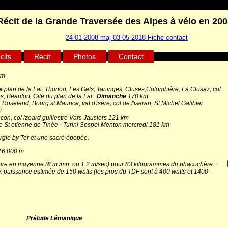
Récit de la Grande Traversée des Alpes à vélo en 200
24-01-2008 maj 03-05-2018 Fiche contact
cits
Recit
Photos
Contact
km
e
plan de la Lai:
Thonon, Les Gets, Taninges, Cluses,Colombière, La Clusaz, col
s, Beaufort, Gite du plan de la Lai :
Dimanche
170 km
Roselend, Bourg st Maurice, val d'isere, col de l'iseran, St Michel Galibier
m
con, col izoard guillestre Vars Jausiers 121 km
te St etienne de Tinée - Turini Sospel Menton mercredi 181 km
rgie by Ter et une sacré épopée.
 16.000 m
ure en moyenne (8 m /mn, ou 1.2 m/sec) pour 83 kilogrammes du phacochère +
. puissance estimée de 150 watts (les pros du TDF sont à 400 watts et 1400
Prélude Lémanique