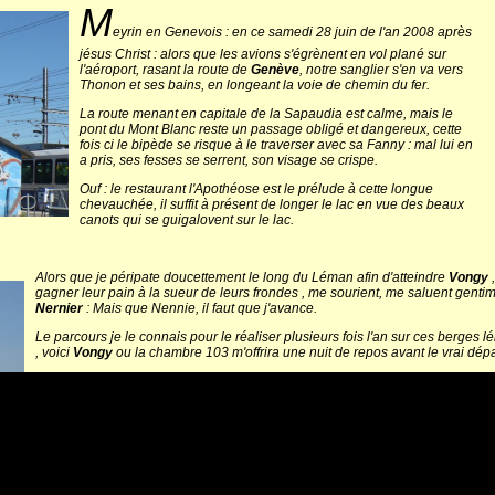
M
eyrin en Genevois : en ce samedi 28 juin de l'an 2008 après
jésus Christ : alors que les avions s'égrènent en vol plané sur
l'aéroport, rasant la route de
Genève
, notre sanglier s'en va vers
Thonon et ses bains, en longeant la voie de chemin du fer.
La route menant en capitale de la Sapaudia est calme, mais le
pont du Mont Blanc reste un passage obligé et dangereux, cette
fois ci le bipède se risque à le traverser avec sa Fanny : mal lui en
a pris, ses fesses se serrent, son visage se crispe.
Ouf : le restaurant l'Apothéose est le prélude à cette longue
chevauchée, il suffit à présent de longer le lac en vue des beaux
canots qui se guigalovent sur le lac.
Alors que je péripate doucettement le long du Léman afin d'atteindre
Vongy
,
gagner leur pain à la sueur de leurs frondes , me sourient, me saluent gentim
Nernier
: Mais que Nennie, il faut que j'avance.
Le parcours je le connais pour le réaliser plusieurs fois l'an sur ces berges l
, voici
Vongy
ou la chambre 103 m'offrira une nuit de repos avant le vrai dépa
Première étape : La verdure des préalpes : de Thonon au C
L
a nuit ayant été agitée : c'est fatigué déjà, après cette soirée à écouter l
 la
Dranse
qui écume ses belles eaux vert cristal.