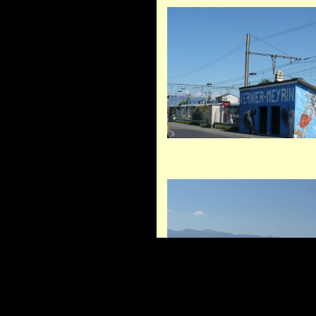
Romande que je remonte tranquillement