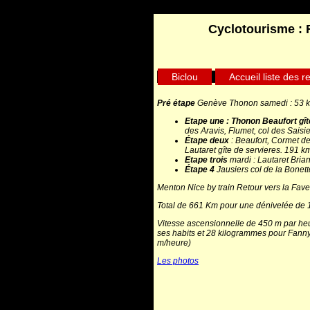
Cyclotourisme : 
Biclou
Accueil liste des re
Pré étape
Genève Thonon samedi : 53 
Etape une
: Thonon Beaufort gît
des Aravis, Flumet, col des Saisie
Étape deux
: Beaufort, Cormet de 
Lautaret gîte de servieres. 191 k
Etape trois
mardi : Lautaret Brian
Étape 4
Jausiers col de la Bonet
Menton Nice by train Retour vers la Fave
Total de 661 Km pour une dénivelée de
Vitesse ascensionnelle de 450 m par he
ses habits et 28 kilogrammes pour Fanny
m/heure)
Les photos