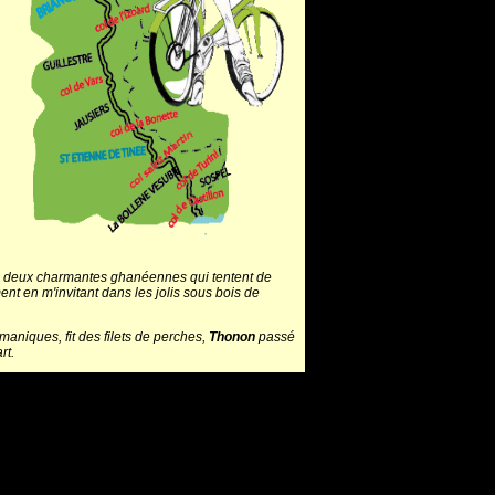
 deux charmantes ghanéennes qui tentent de
ent en m'invitant dans les jolis sous bois de
émaniques, fit des filets de perches,
Thonon
passé
rt.
ormet de Roselend : 170 Kilomètres
a délicieuse
Marie Thérèse Porchet
à la télé suisse