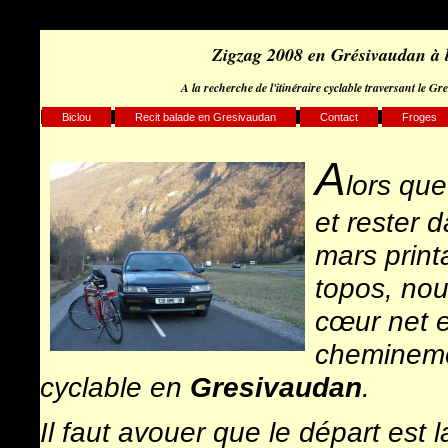
Zigzag 2008 en Grésivaudan à b
A la recherche de l'itinéraire cyclable traversant le
Biclou
Recit balade en Gresivaudan
Contact
Froges
A
lors que
et rester 
mars print
topos, nou
cœur net e
chemineme
cyclable en
Gresivaudan
.
Il faut avouer que le départ est 