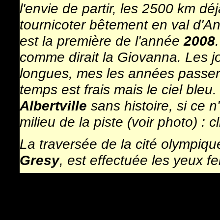
l'envie de partir, les 2500 km d
tournicoter bêtement en val d'A
est la première de l'année
2008
comme dirait la Giovanna. Les j
longues, mes les années passent v
temps est frais mais le ciel bleu
Albertville
sans histoire, si ce 
milieu de la piste (voir photo) : c
La traversée de la cité olympique
Gresy
, est effectuée les yeux 
Le chemin de la digue de l'isere
bruyante des gogos allant cherc
d'Aiton
.