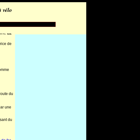
 vélo
lou.com/recits/2009-st-
line
22
trice de
 comme
 route du
par une
ssant du