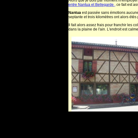
Alors que je dois par moment m'employer 
entre Nantua et Bellegarde ,
ce fait est a
Nantua
est passée sans émotions aucune, n
septante et trois kilomètres ont alors étés
Il fait alors assez frais pour franchir les 
dans la plaine de l'ain. L'endroit est calme