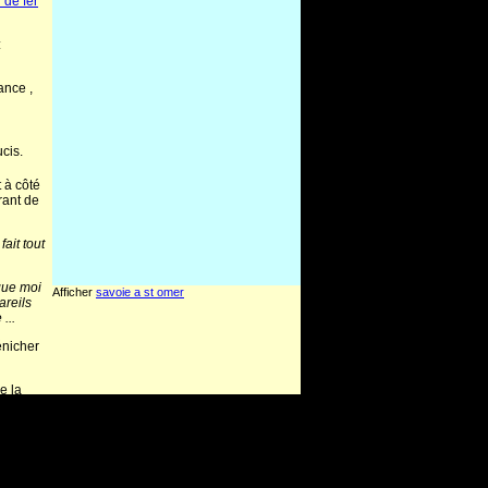
 de fer
:
ance ,
cis.
t à côté
rant de
ait tout
que moi
Afficher
savoie a st omer
areils
...
énicher
e la
:
e , car
ourgogne