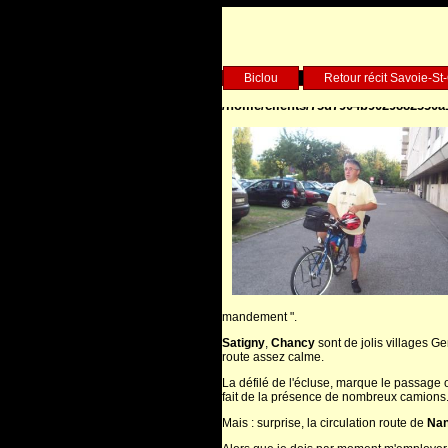
Warning
: Undefined array key "HTT
omer/colleguareG1.php
on line
6
Biclou
Retour récit Savoie-S
Deprecated
: fputs(): Passing null to p
/home/clients/75d7904b9029882550a1
mandement ".
Satigny
,
Chancy
sont de jolis villages G
route assez calme.
La défilé de l'écluse, marque le passage 
fait de la présence de nombreux camions
Mais : surprise, la circulation route de
Nan