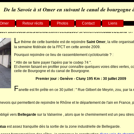
De la Savoie à st Omer en suivant le canal de bourgogne à
P_REFERER" in
/home/clients/75d7904b9029882550a1d97163ff96e8/sites/bic
t-Omer
Retour récits
Photos
Contact
Liens
arameter #2 ($data) of type string is deprecated in
d97163ff96e8/sites/biclou.com/recits/2009-st-omer/colleguareG1.php
on 
L
e thème de cette bambée est de rejoindre
Saint Omer
, la ville organisa
la semaine fédérale de la FFCT en cette année 2009.
Pourquoi rejoindre ce lieu de rassemblement cyclotouriste ? :
" Afin de se faire payer l'apéro par le codep 74 ".
Et chemin faisant en profiter pour connaître quelques voies dites vertes,
celle de Bourgogne et du canal de Bourgogne.
Premier jour : Genève - Cluny 195 Km : 30 juillet 2009
F
anette est fin prête en ce 30 juillet : " Rue Gilbert de Meyrin, zou, par la
enevois qui permettent de rejoindre le Rhône et le département de l'ain en France, 
obligé vers
Bellegarde
sur la Valserine , alors que le cheminement est un peu stre
.
tua
est assez tranquille dès la sortie de la zone industrielle de Bellegarde.