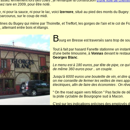
assez fermement lors des côtes , je remarque la construction
d'une voie de chemin
ssez rare en 2009, pour être noté.
i pour la sauce, ni pour le lac, voici
Izernore
, situé au pied des monts du Bugey 
 parcourus, sur le coup de midi.
collines du Bugey qui mène par Thoirette, et Treffort, les gorges de l'ain et le col de Fr
, alternant entre bois et étangs.
B
ourg en Bresse est traversés sans trop de sou
Tout à fait par hasard Fanette stationne un instan
d'une belle limousine, à
Vonnas
devant le restau
Georges Blanc
.
Le menu est à 180 euros, par tête de pipe, ce qui f
de même 360 euros pour .. un couple.
Jusqu'à 6000 euros une bouteille de vin, et dire 
on me conseille de fermer les veilles de mes app
électriques, afin de faire des économies : On rêve 
" On the road again vers Mâcon " Pas facile de d
la piste cyclable de Bourgogne sud à Macon.
C'est sur les indications précises des employés d
route que je trouve enfin
Charmay
.
A
u Kilomètre 171 km de mon compteur, (Point Gps 
46.322986149 ; 4.79381561279 ) l'instant est magiqu
débute en ce point , la fameuse piste cyclable de b