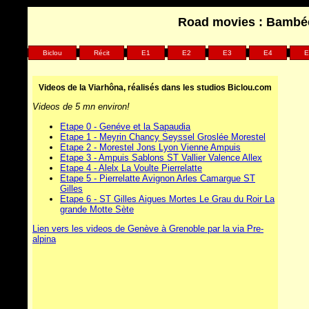
Road movies : Bambée 
Biclou
Récit
E1
E2
E3
E4
E
Videos de la Viarhôna, réalisés dans les studios Biclou.com
Videos de 5 mn environ!
Etape 0 - Genéve et la Sapaudia
Etape 1 - Meyrin Chancy Seyssel Groslée Morestel
Etape 2 - Morestel Jons Lyon Vienne Ampuis
Etape 3 - Ampuis Sablons ST Vallier Valence Allex
Etape 4 - Alelx La Voulte Pierrelatte
Etape 5 - Pierrelatte Avignon Arles Camargue ST
Gilles
Etape 6 - ST Gilles Aigues Mortes Le Grau du Roir La
grande Motte Sète
Lien vers les videos de Genève à Grenoble par la via Pre-
alpina