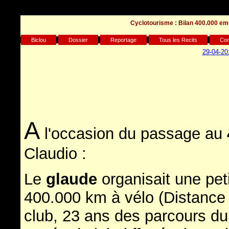
Warning
: Undefined array key "HTTP_REFERER" in
Cyclotourisme : Bilan 400.000 eme
/home/clients/75d7904b9029882550a1d97163ff96e8/sites/biclou.co
Biclou
Dossier
Reportage
Tous les Recits
Con
29-04-20
A
l'occasion du passage au
Claudio :
Le
glaude
organisait une petit
400.000 km à vélo (Distance 
club, 23 ans des parcours du