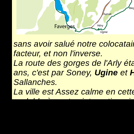
sans avoir salué notre colocatai
facteur, et non l'inverse.
La route des gorges de l'Arly ét
ans, c'est par Soney,
Ugine
et
Sallanches.
La ville est Assez calme en cette
cyclable à pont saint martin pui
devant la cascade de l'Arpenaz
douche.
Nous tentons sans succès le pa