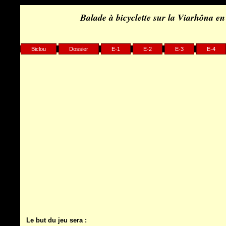
Balade à bicyclette sur la Viarhôna e
Biclou
Dossier
E-1
E-2
E-3
E-4
Le but du jeu sera :