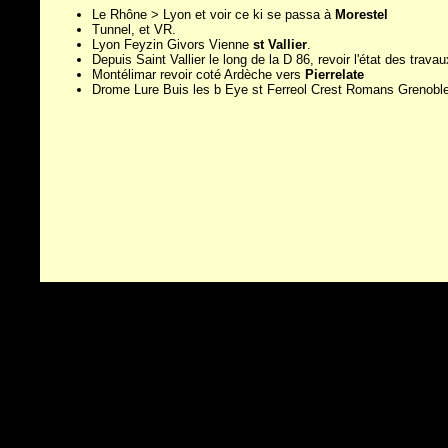
Le Rhône > Lyon et voir ce ki se passa à
Morestel
Tunnel, et VR.
Lyon Feyzin Givors Vienne
st Vallier
.
Depuis Saint Vallier le long de la D 86, revoir l'état des travau
Montélimar revoir coté Ardèche vers
Pierrelate
Drome Lure Buis les b Eye st Ferreol Crest Romans Grenobl