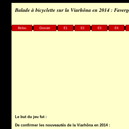
Balade à bicyclette sur la Viarhôna en 2014 : Faver
Biclou
Dossier
E1
E2
E3
E4
Le but du jeu fut :
De confirmer les nouveautés de la Viarhôna en 2014 :