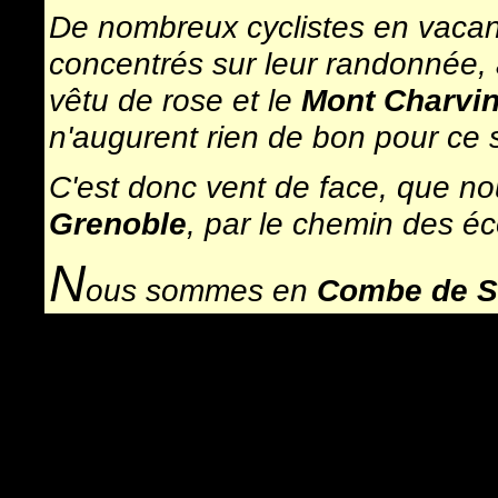
De nombreux cyclistes en vacan
concentrés sur leur randonnée, 
vêtu de rose et le
Mont Charvi
n'augurent rien de bon pour ce s
C'est donc vent de face, que n
Grenoble
, par le chemin des éco
N
ous sommes en
Combe de S
pour les géographes, claudio lu
alors que les zotorités du vélos 
devienne une classique.
Peu importe : Nous explorons à 
Compostelle qui louvoie entre Lô