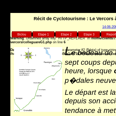
Récit de Cyclotourisme : Le Vercors 
14-06-20
Biclou
Etape 1
Etape 2
Etape 3
Repor
Warning
: Undefined array key "HTTP_REFERER" in
/home/clients/7
vercors/colleguareG1.php
on line
6
L
Deprecated
: fputs(): Passing null to parameter #2 ($data) of type strin
e bedeau de 
/home/clients/75d7904b9029882550a1d97163ff96e8/sites/biclou.co
sept coups dep
heure, lorsque
p�dales neuves
Le départ est la
depuis son acci
tendance à met