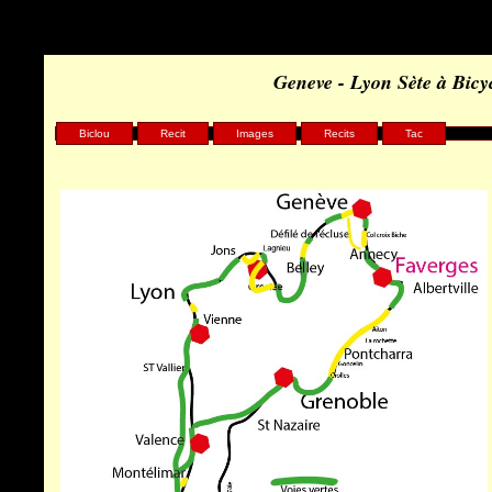
Geneve - Lyon Sète à Bicy
Biclou
Recit
Images
Recits
Tac