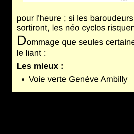
pour l'heure ; si les baroudeurs
sortiront, les néo cyclos risque
D
ommage que seules certaines
le lia
nt :
Les mieux :
Voie verte Genève Ambilly
Voie verte Bas monthoux -
Voie verte Marignier - Cluse
Voie verte Cluses Arve Mag
Voie verte Loex St Martin
Prémices voie partagée Sal