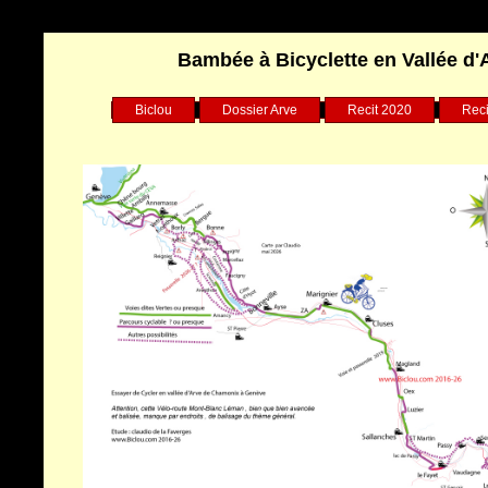
Warning
: Undefined array key "HTTP_REFERER" in
/home/clients/75d7904b9029882550a1d97163ff96e8/sites/biclou.co
Bambée à Bicyclette en Vallée d'
Biclou
Dossier Arve
Recit 2020
Reci