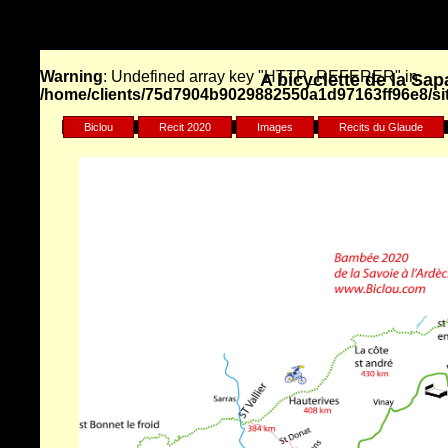
Warning
: Undefined array key "HTTP_REFERER" in
A bicyclette de la Sap
/home/clients/75d7904b9029882550a1d97163ff96e8/sit
Biclou
Recit 2020
Images
Recits du Glaude