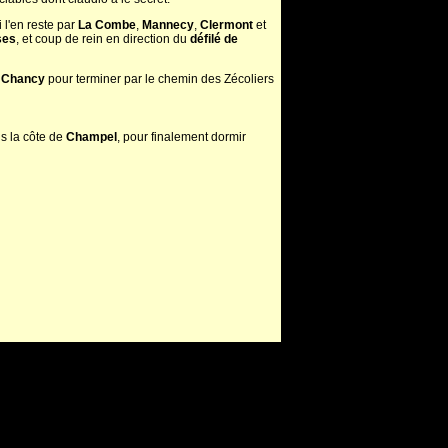
 l'en reste par
La Combe
,
Mannecy
,
Clermont
et
ses
, et coup de rein en direction du
défilé de
à
Chancy
pour terminer par le chemin des Zécoliers
ns la côte de
Champel
, pour finalement dormir