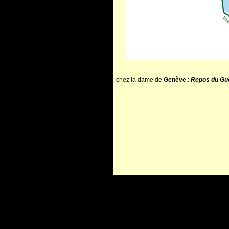
chez la dame de
Genève
:
Repos du Guer