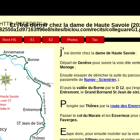
y "HTTP_REFERER" in
Et j'irai dormir chez la dame de Haute Savoie (20
2550a1d97163ff96e8/sites/biclou.com/recits/colleguareG1
Recit HS
E1
E2
Photos
Tac
j'
irai dormir chez la
dame de Haute Savoie
:
Départ de
Genève
pour suivre la voie dite vert
Menoge
;
Ensuite essayer de dénicher la suite du parcou
passerelle de
Nangy - Scientrier
.
.).
Et puis la
vallée du Borne
par le
D 12
, qui j'es
Entremont
, le
Grand Bornand St Jean de sixt.
P
longée sur
Thônes
par la
route des Enver
Passer le
col du Marais
et les
Esserieux
pour r
Faverges.
E
tape donc, pour ensuite rouloter sur la voie
pour rejoindre
Sillingy
par des rues et pistes cy