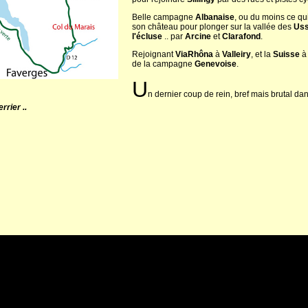
Belle campagne
Albanaise
, ou du moins ce qui
son château pour plonger sur la vallée des
Us
l'écluse
.. par
Arcine
et
Clarafond
.
Rejoignant
ViaRhôna
à
Valleiry
, et la
Suisse
de la campagne
Genevoise
.
U
n dernier coup de rein, bref mais brutal da
rier ..