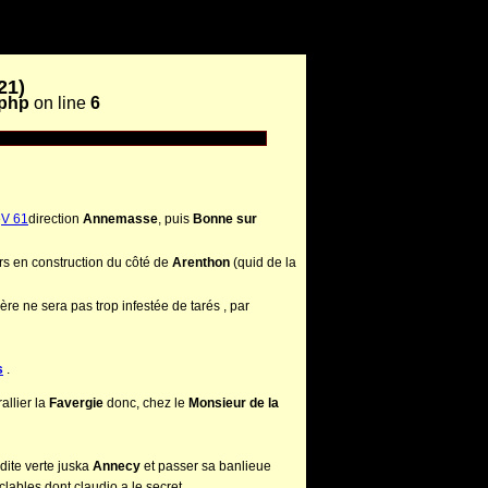
21)
.php
on line
6
e
V 61
direction
Annemasse
, puis
Bonne sur
rs en construction du côté de
Arenthon
(quid de la
père ne sera pas trop infestée de tarés , par
s
.
allier la
Favergie
donc, chez le
Monsieur de la
 dite verte juska
Annecy
et passer sa banlieue
clables dont claudio a le secret.