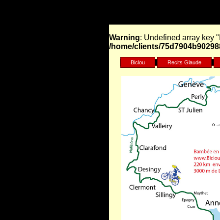
Warning
: Undefined array ke
/home/clients/75d7904b902988
Biclou
Recits Glaude