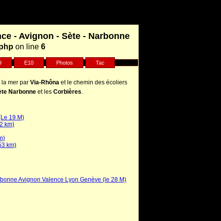
nce - Avignon - Sète - Narbonne
.php
on line
6
9
E10
Photos
Tac
 la mer par
Via-Rhôna
et le chemin des écoliers
ète Narbonne
et les
Corbières
.
(Le 19 M)
22 km)
m)
53 km)
rbonne Avignon Valence Lyon Genève (le 28 M)