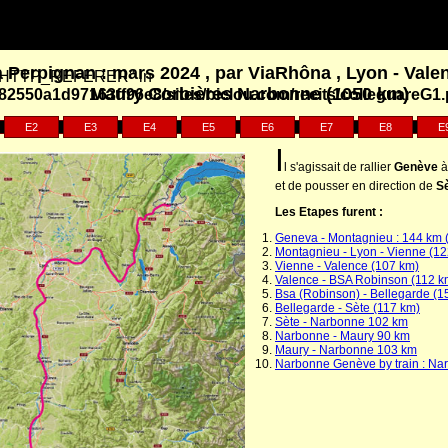
à Perpignan : mars 2024 , par ViaRhôna , Lyon - Vale
y "HTTP_REFERER" in
Maury Corbières Narbonne (1050 km)
2550a1d97163ff96e8/sites/biclou.com/recits/colleguareG1
E2
E3
E4
E5
E6
E7
E8
E
I
l s'agissait de rallier
Genève
à
et de pousser en direction de
S
Les Etapes furent :
Geneva - Montagnieu : 144 km 
Montagnieu - Lyon - Vienne (1
Vienne - Valence (107 km)
Valence - BSA Robinson (112 k
Bsa (Robinson) - Bellegarde (1
Bellegarde - Sète (117 km)
Sète - Narbonne 102 km
Narbonne - Maury 90 km
Maury - Narbonne 103 km
Narbonne Genève by train : Na