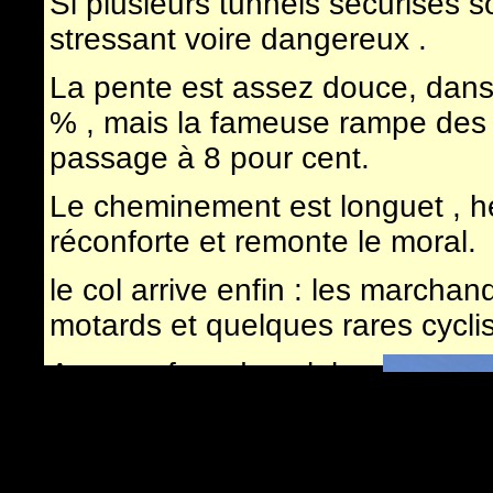
Si plusieurs tunnels sécurisés s
stressant voire dangereux .
La pente est assez douce, dans
% , mais la fameuse rampe des 
passage à 8 pour cent.
Le cheminement est longuet , h
réconforte et remonte le moral.
le col arrive enfin : les marchan
motards et quelques rares cyclis
Au carrefour du col, la
route de gauche
grimpe encore vers le
fameux
Galibier
: "non