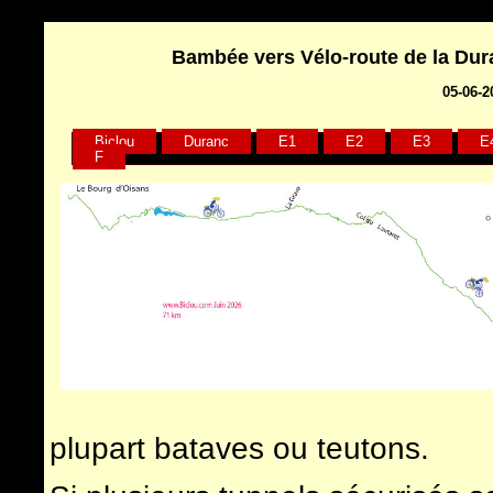
Bambée vers Vélo-route de la Dura
05-06-2
Biclou
Duranc
E1
E2
E3
E
F
plupart bataves ou teutons.