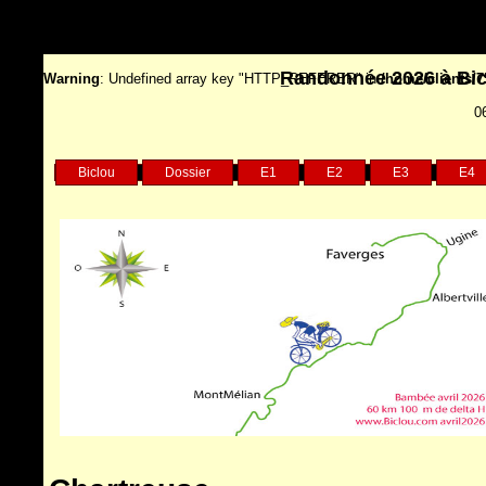
Randonnée 2026 à Bicy
Warning
: Undefined array key "HTTP_REFERER" in
/home/clients/
0
Biclou
Dossier
E1
E2
E3
E4