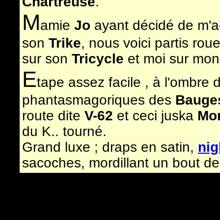
Chartreuse
.
M
amie
Jo
ayant décidé de m'
son
Trike
, nous voici partis rou
sur son
Tricycle
et moi sur mo
E
tape assez facile , à l'ombre 
phantasmagoriques des
Bauge
route dite
V-62
et ceci juska
Mo
du K.. tourné.
Grand luxe ; draps en satin,
nig
sacoches, mordillant un bout d
de Monterminod
..