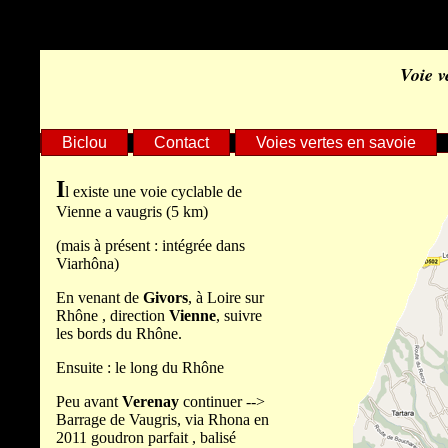
Warning
: Undefined arr
Voie v
/home/clients/75d7904b90
Biclou
Contact
Voies vertes en savoie
on line
6
I
l existe une voie cyclable de
Vienne a vaugris (5 km)
Deprecated
: fputs(): Passi
(mais à présent : intégrée dans
Viarhôna)
type string is deprecated in
En venant de
Givors
, à Loire sur
Rhône , direction
Vienne
, suivre
/home/clients/75d7904b90
les bords du Rhône.
Ensuite : le long du Rhône
on line
22
Peu avant
Verenay
continuer -->
Barrage de Vaugris, via Rhona en
2011 goudron parfait , balisé