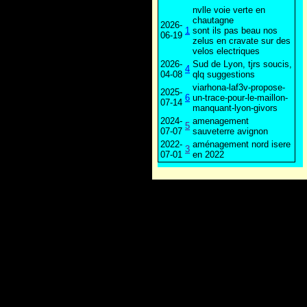
nvlle voie verte en
chautagne
2026-
1
sont ils pas beau nos
06-19
zelus en cravate sur des
velos electriques
2026-
Sud de Lyon, tjrs soucis,
4
04-08
qlq suggestions
viarhona-laf3v-propose-
2025-
6
un-trace-pour-le-maillon-
07-14
manquant-lyon-givors
2024-
amenagement
5
07-07
sauveterre avignon
2022-
aménagement nord isere
3
07-01
en 2022