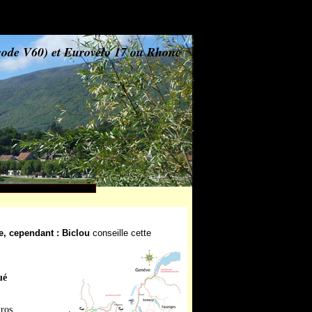
code V60) et Eurovélo 17 ou Rhone
e, cep
endant : Biclou
conseille cette
ué
gros