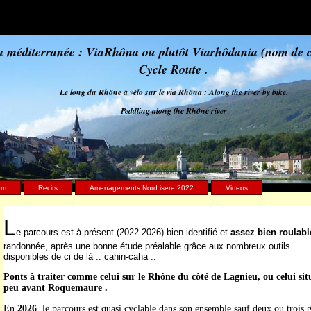
a méditerranée : ViaRhôna ou plutôt Viarhôdania (nom de 
Cycle Route .
Le long du Rhône à vélo sur le via Rhôna : Along the river by bike.
Peddling along the Rhône river
om
Recits
Amenagements Nord isere 2022
Videos
L
e parcours est à présent (2022-2026) bien identifié et
assez bien roulabl
randonnée, après une bonne étude préalable grâce aux nombreux outils
disponibles de ci de là .. cahin-caha ..
Ponts à traiter comme celui sur le Rhône du côté de Lagnieu, ou celui sit
peu avant Roquemaure .
En
2026
, le parcours est quasi cyclable dans son ensemble sauf deux ou trois 