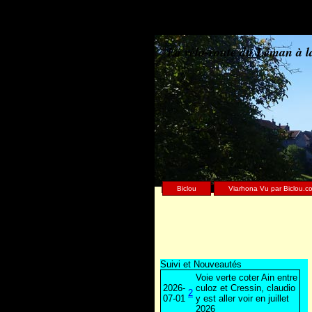
La vélo-route du Léman à l
Biclou
Viarhona Vu par Biclou.c
Suivi et Nouveautés
Voie verte coter Ain entre
2026-
culoz et Cressin, claudio
2
07-01
y est aller voir en juillet
2026