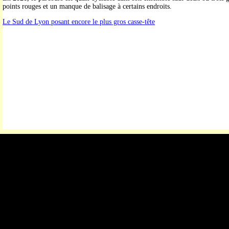
points rouges et un manque de balisage à certains endroits.
Le Sud de Lyon posant encore le plus gros casse-tête