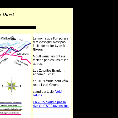
: Ouest
Le moins que l'on puisse
dire c'est qu'il n'est pas
facile de rallier
Lyon
à
Givors
Moult variantes ont été
téstées par les uns et les
autres.
Les Zotorités Branlent
encore du chef.
en 2019 étude pour vélo-
route Lyon-Givors
claudio a testé :
Voici
l'étude
En 2025 claudio passa
rive OUEST à raz les flots