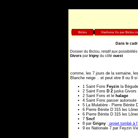
V
Biclou
Viarhona Vu par Biclou.c
Dans le cadr
Dossier du Biclou, relatif aux possibilité
Givors
par
Irigny
du côté
ouest
Etude 2013-
Les possibiltés de rallier à
Bicyclette
comme, les 7 jours de la semaine, les
Blanche neige .. et peut etre 8 ou 9 si
1 Saint Fons
Feyzin
la Bégude
2 Saint Fons
D 2
juska Givors
2 Saint Fons et le
halage
4 Saint Fons passer autoroute
5 La Mulatière - Pierre Bénite 
6 Pierre Bénite D 315 les Lône
6 Pierre Bénite D 315 les Lône
7
Sncf
8 par
Grigny
:
projet tombé à l
9 ex Nationale 7 par Feyzin Vi