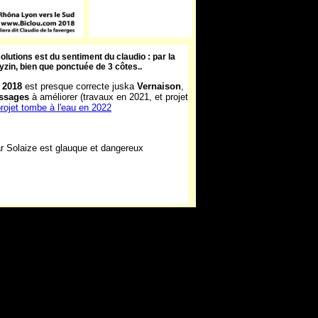
olutions est du sentiment du claudio : par la
yzin
, bien que ponctuée de 3 côtes..
 2018
est presque correcte juska
Vernaison
,
assages
à améliorer (travaux en 2021, et projet
rojet tombe à l'eau en 2022
r Solaize est glauque et dangereux