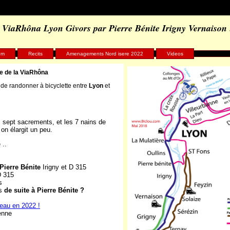
ViaRhôna Lyon Givors par Pierre Bénite Irigny Vernaison 
om
Recits
Amenagements Nord isere 2022
Videos
e de la ViaRhôna
s de randonner à bicyclette entre
Lyon
et
2019 du claudio
;
Lyon
à
Givors
seraient de Sept
 sept sacrements, et les 7 nains de
 on élargit un peu.
 ..
Pierre Bénite
Irigny et D 315
D 315
s
s
de suite à Pierre Bénite ?
'eau en 2022 !
enne