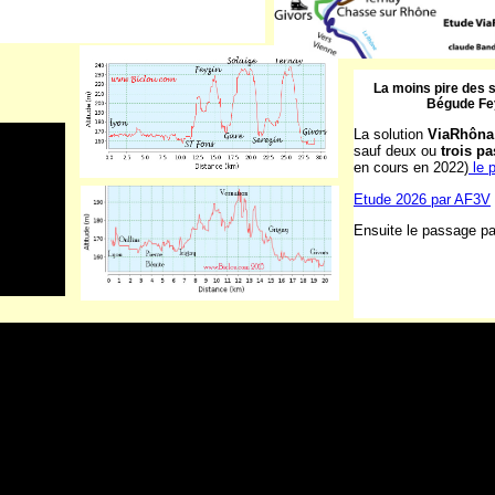
La moins pire des s
Bégude Fe
La solution
ViaRhôna
sauf deux ou
trois p
en cours en 2022)
le p
Etude 2026 par AF3V
Ensuite le passage pa