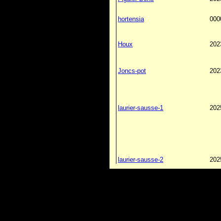
hortensia
000
Houx
202
Joncs-pot
202
laurier-sausse-1
202
laurier-sausse-2
202
laurier-sausse-3
202