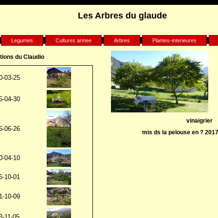
Les Arbres du glaude
Legumes
Cultures annee
Arbres
Plantes-interieures
tions du Claudio
0-03-25
5-04-30
vinaigrier
6-06-26
mis ds la pelouse en ? 201
0-04-10
6-10-01
1-10-09
3-11-05