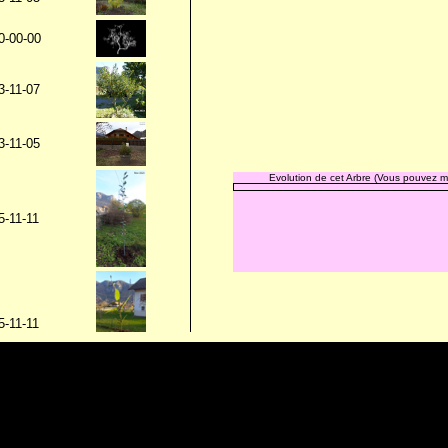
0-00-00
3-11-07
3-11-05
Evolution de cet Arbre (Vous pouvez me
5-11-11
5-11-11
5-11-11