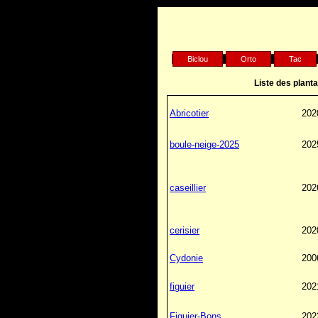
Biclou
Orto
Tac
Liste des planta
Abricotier
202
boule-neige-2025
202
caseillier
202
cerisier
202
Cydonie
200
figuier
202
Figuier-Bons
202