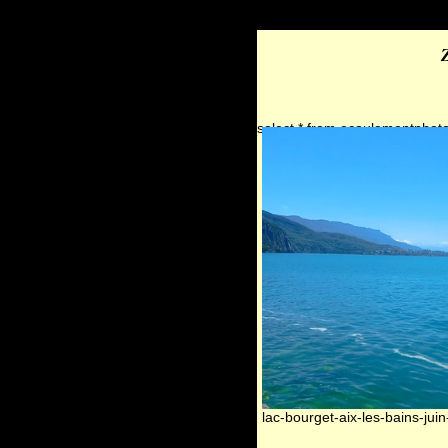
select * from ecoulementphot
lac-bourget-aix-les-bains-ju