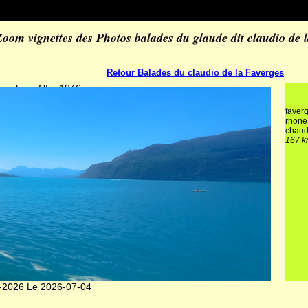
Zoom vignettes des Photos balades du glaude dit claudio de 
Retour Balades du claudio de la Faverges
os where Nf = 1846
faver
rhone 
chau
167 km
in-2026 Le 2026-07-04