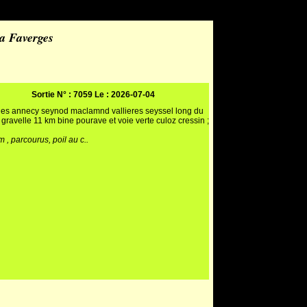
la Faverges
Sortie N° : 7059 Le : 2026-07-04
ges annecy seynod maclamnd vallieres seyssel long du
gravelle 11 km bine pourave et voie verte culoz cressin ;
d
 , parcourus, poil au c..